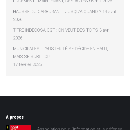
LOGEMENT : MAINTENANT, DES ACTES !
6 mai 2026
HAUSSE DU CARBURANT : JUSQU’À QUAND ?
14 avril
2026
TITRE INDECOSA CGT : ON VEUT DES TOITS
3 avril
2026
MUNICIPALES : L’AUSTÉRITÉ SE DÉCIDE EN HAUT,
MAIS SE SUBIT ICI !
17 février 2026
A propos
Association pour l'information et la défense